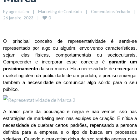
By 
agenciaiam
|
Marketing de Conteúdo
|
Comentários fechado
|
0
26 janeiro, 2023    
|
O principal conceito de representatividade é sentir-se 
representado por algo ou alguém, envolvendo características, 
sejam elas físicas, comportamentais ou socioculturais. 
Compreender e incorporar esse conceito é 
garantir um 
posicionamento 
da sua marca. Há a necessidade de enxergar o 
marketing além da publicidade de um produto, é preciso enxergar 
também a necessidade de comunicar algo sólido para o seu 
público.
A maior parte da população é negra e não vemos isso nas 
estratégias de marketing nem nas equipes de criação. É nítida a 
necessidade de quebrar certos padrões, repensando a persona 
definida para a empresa e o tipo de busca em processos 
seletivos. Quando o marketing deixa de ser restrito apenas para 