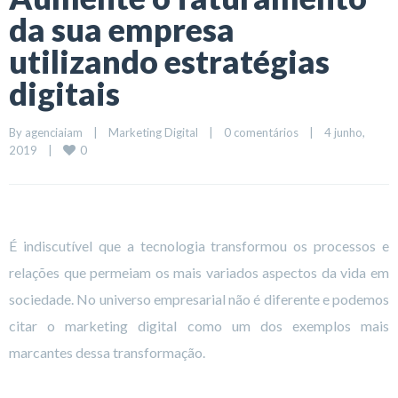
da sua empresa
utilizando estratégias
digitais
By 
agenciaiam
|
Marketing Digital
|
0 comentários
|
4 junho, 
0
2019    
|
É indiscutível que a tecnologia transformou os processos e
relações que permeiam os mais variados aspectos da vida em
sociedade. No universo empresarial não é diferente e podemos
citar o marketing digital como um dos exemplos mais
marcantes dessa transformação.