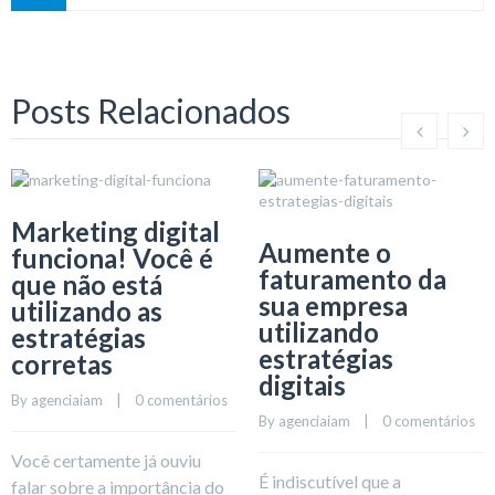
Posts Relacionados
Marketing digital
Aumente o
funciona! Você é
faturamento da
que não está
sua empresa
utilizando as
utilizando
estratégias
estratégias
corretas
digitais
By 
agenciaiam
    |    
0 comentários
By 
agenciaiam
    |    
0 comentários
Você certamente já ouviu
É indiscutível que a
falar sobre a importância do