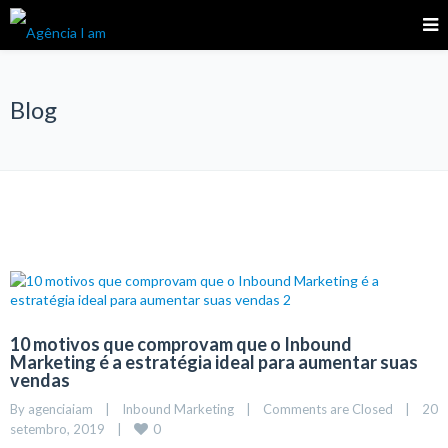
Blog
10 motivos que comprovam que o Inbound
Marketing é a estratégia ideal para aumentar suas
vendas
By 
agenciaiam
|
Inbound Marketing
|
Comments are Closed
|
20 
0
setembro, 2019    
|